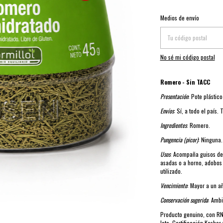
Entregas para el CP:
Medios de envío
No sé mi código postal
Romero - Sin TACC
Presentación
: Pote plástic
Envíos
: Sí, a todo el país.
Ingredientes
: Romero.
Pungencia (picor)
: Ninguna.
Usos
: Acompaña guisos de
asadas o a horno, adobos 
utilizado.
Vencimiento
: Mayor a un a
Conservación sugerida
: Ambi
Producto genuino, con RN
lote. Certificación Kosher 