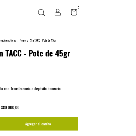
0
nea Aromáticas
.
Romero - Sin TACC - Pote de 45gr
n TACC - Pote de 45gr
o con Transferencia o depósito bancario
s
$80.000,00