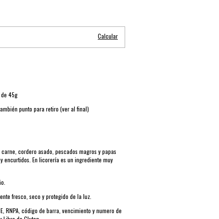
Cambiar CP
Calcular
o de 45g
 También punto para retiro (ver al final)
 carne, cordero asado, pescados magros y papas
y encurtidos. En licorería es un ingrediente muy
ño.
ente fresco, seco y protegido de la luz.
E, RNPA, código de barra, vencimiento y numero de
y Libre de Gluten.