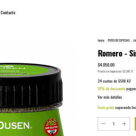
Contacto
Inicio
.
POTES DE ESPECIAS
.
Lí
Romero - Si
$4.050,00
Precio sin impuestos
$3.347,11
24
cuotas de
$598,42
10% de descuento
pagand
Ver más detalles
Envío gratis
superando lo