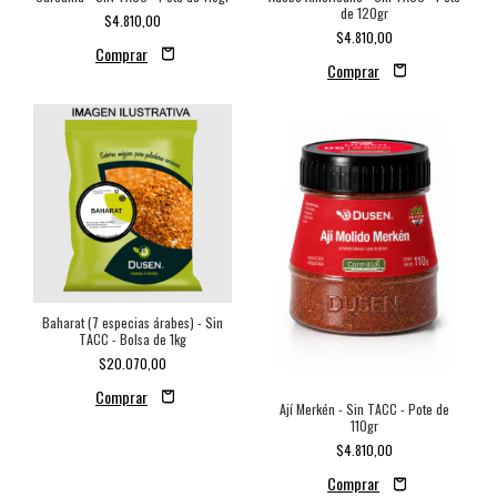
de 120gr
$4.810,00
$4.810,00
Baharat (7 especias árabes) - Sin
TACC - Bolsa de 1kg
$20.070,00
Ají Merkén - Sin TACC - Pote de
110gr
$4.810,00