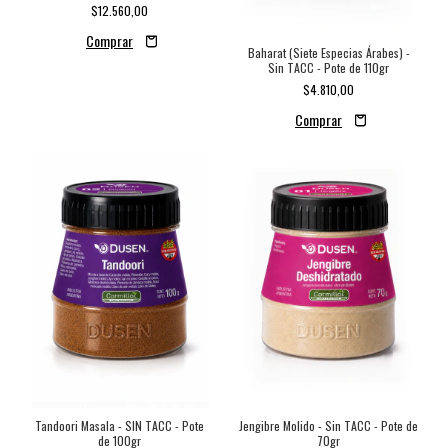
$12.560,00
Baharat (Siete Especias Árabes) -
Sin TACC - Pote de 110gr
$4.810,00
Tandoori Masala - SIN TACC - Pote
Jengibre Molido - Sin TACC - Pote de
de 100gr
70gr