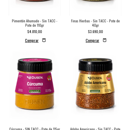
Pimentón Ahumado - Sin TACC -
Finas Hierbas - Sin TACC - Pote de
Pote de 110gr
40gr
$4.810,00
$3.690,00
Cúrcuma - SIN TACC - Pote de 115gr
Adobo Americano - Sin TACC - Pote