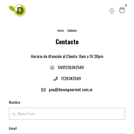
0
Inicio
.
Contacto
Contacto
Horario de Atención al Cliente: 8am a 16:30pm
5491126342549
1126342549
gou@dusengourmet.com.ar
Nombre
Email