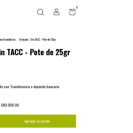
0
nea Aromáticas
.
Orégano - Sin TACC - Pote de 25gr
in TACC - Pote de 25gr
o con Transferencia o depósito bancario
s
$80.000,00