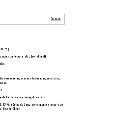
Cambiar CP
Calcular
o de 25g
 También punto para retiro (ver al final)
ojas.
tar carnes rojas, asadas u horneadas, ensaladas,
quesos.
ño.
ente fresco, seco y protegido de la luz.
E, RNPA, código de barra, vencimiento y numero de
y Libre de Gluten.