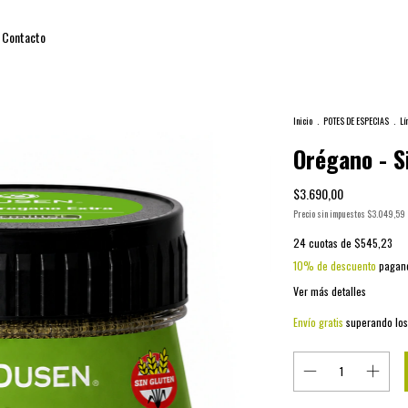
Contacto
Inicio
.
POTES DE ESPECIAS
.
Lí
Orégano - S
$3.690,00
Precio sin impuestos
$3.049,59
24
cuotas de
$545,23
10% de descuento
pagand
Ver más detalles
Envío gratis
superando lo