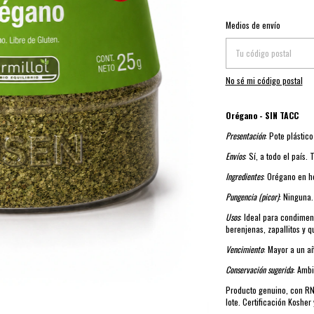
Entregas para el CP:
Medios de envío
No sé mi código postal
Orégano - SIN TACC
Presentación
: Pote plástic
Envíos
: Sí, a todo el país.
Ingredientes
: Orégano en h
Pungencia (picor)
: Ninguna.
Usos
: Ideal para condimen
berenjenas, zapallitos y 
Vencimiento
: Mayor a un a
Conservación sugerida
: Ambi
Producto genuino, con RN
lote. Certificación Kosher 