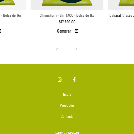
 - Bolsa de 1kg
Chimichurri - Sin TACC - Bolsa de 1kg
Baharat (7 espec
$17.890,00
Inicio
Productos
Contacto
5491126342549