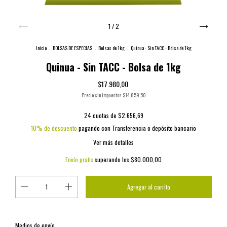
1
/
2
Inicio
.
BOLSAS DE ESPECIAS
.
Bolsas de 1kg
.
Quinua - Sin TACC - Bolsa de 1kg
Quinua - Sin TACC - Bolsa de 1kg
$17.980,00
Precio sin impuestos
$14.859,50
24
cuotas de
$2.656,69
10% de descuento
pagando con Transferencia o depósito bancario
Ver más detalles
Envío gratis
superando los
$80.000,00
Cambiar CP
Entregas para el CP:
Medios de envío