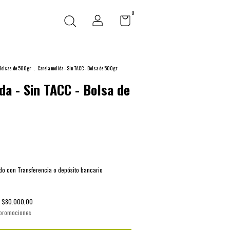
0
Bolsas de 500gr
.
Canela molida - Sin TACC - Bolsa de 500gr
da - Sin TACC - Bolsa de
o con Transferencia o depósito bancario
s
$80.000,00
 promociones