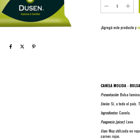
¡Agregá este producto y
t
Entregas para el CP:
CANELA MOLIDA - BOLS
Presentación
: Bolsa lamina
Envíos
: Sí, a todo el país.
Ingredientes
: Canela.
Pungencia (picor)
: Leve.
Usos
: Muy utilizada en repo
carnes rojas.