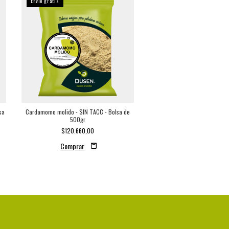
Envío gratis
sa
Cardamomo molido - SIN TACC - Bolsa de
Nuez moscada molida - SIN TAC
500gr
500g
$120.660,00
$17.190,00