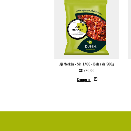
 "nature" - Sin TACC - Bolsa de
Ají Merkén - Sin TACC - Bolsa de 500g
500g
$8.520,00
$5.210,00