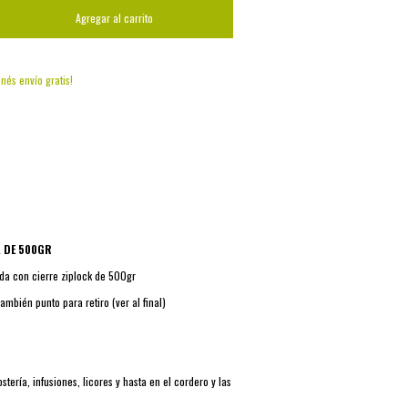
enés envío gratis!
Cambiar CP
Calcular
A DE 500GR
da con cierre ziplock de 500gr
 También punto para retiro (ver al final)
stería, infusiones, licores y hasta en el cordero y las