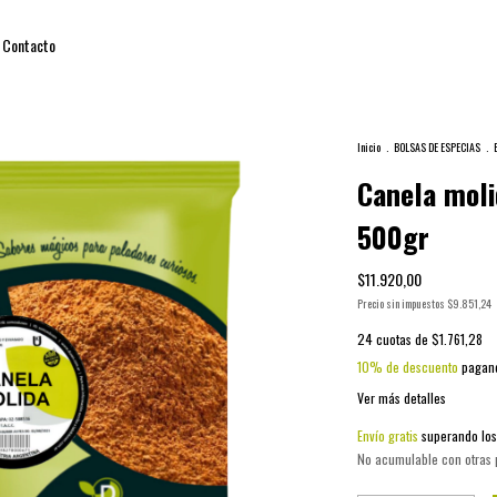
Contacto
Inicio
.
BOLSAS DE ESPECIAS
.
Canela moli
500gr
$11.920,00
Precio sin impuestos
$9.851,24
24
cuotas de
$1.761,28
10% de descuento
pagand
Ver más detalles
Envío gratis
superando lo
No acumulable con otras